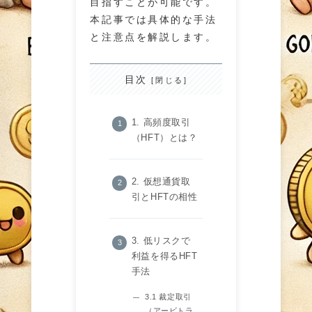
目指すことが可能です。
本記事では具体的な手法
と注意点を解説します。
目次
1. 高頻度取引
（HFT）とは？
2. 仮想通貨取
引とHFTの相性
3. 低リスクで
利益を得るHFT
手法
3.1 裁定取引
（アービトラ