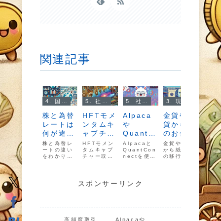
関連記事
4. 国際社会とお金
5. 社会とお金
5. 社会とお金
3. 現代のお金のしくみ
株と為替
HFTモメ
Alpaca
金貨や銀
株で
レートは
ンタムキ
や
貨から紙
を得
何が違う
ャプチャ
QuantC
のお金に
カニ
の？計算
ー取引の
onnect
なって国
とは
株と為替レ
HFTモメン
Alpacaと
金貨や銀貨
株式
式は？始
ートの違い
具体的な
タムキャプ
の活用方
QuantCon
民の反発
から紙幣へ
利益
をわかりや
チャー取引
nectを使っ
の移行に対
方法
まりは？
運用コス
法とは？
はなかっ
すく解説！
の仕組み、
て自動取引
する国民の
説！
年代はい
トは？個
たの？
計算式や歴
運用コス
を始めまし
反応と課題
タル
史、始まり
ト、個人で
ょう！初心
を詳しく解
とイ
つ？
人で利用
の年代につ
利用する具
者にもわか
説。紙幣が
ゲイ
スポンサーリンク
する方法
いて詳しく
体的な方法
りやすい設
受け入れら
組み
は？
紹介しま
を徹底解
定方法や活
れるまでの
ク、
す。初心者
説。高頻度
用ポイント
歴史や、政
功の
にも理解し
取引の利点
を徹底解
府が行った
詳し
やすい内容
とリスクも
説。効率的
信頼向上の
しま
高頻度取引
Alpacaや
で世界経済
詳しく解説
な投資を実
施策につい