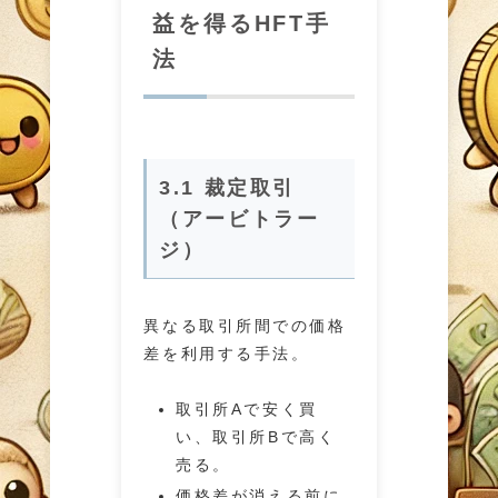
益を得るHFT手
法
3.1 裁定取引
（アービトラー
ジ）
異なる取引所間での価格
差を利用する手法。
取引所Aで安く買
い、取引所Bで高く
売る。
価格差が消える前に