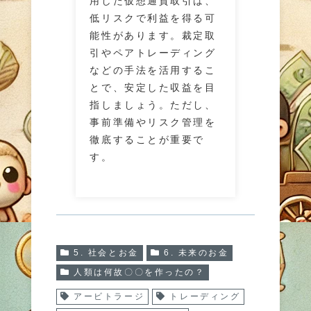
用した仮想通貨取引は、
低リスクで利益を得る可
能性があります。裁定取
引やペアトレーディング
などの手法を活用するこ
とで、安定した収益を目
指しましょう。ただし、
事前準備やリスク管理を
徹底することが重要で
す。
5. 社会とお金
6. 未来のお金
人類は何故〇〇を作ったの？
アービトラージ
トレーディング