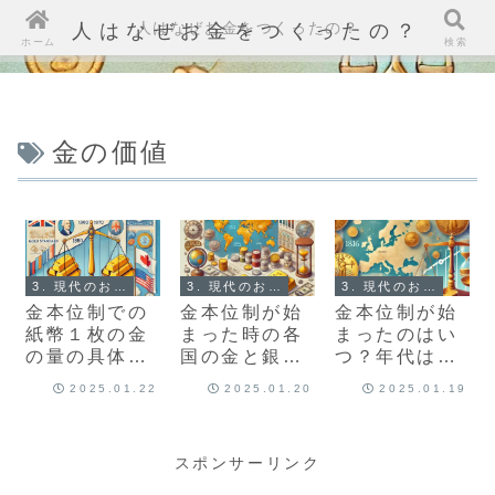
人はなぜお金をつくったの？
人はなぜお金をつくったの？
ホーム
検索
金の価値
3. 現代のお金のしくみ
3. 現代のお金のしくみ
3. 現代のお金のしくみ
金本位制での
金本位制が始
金本位制が始
紙幣１枚の金
まった時の各
まったのはい
の量の具体的
国の金と銀の
つ？年代は？
な決め方は？
保有量は？年
どこの国が最
2025.01.22
2025.01.20
2025.01.19
世界の統一基
代別の保有量
初？
準があった
は？
の？年代は？
スポンサーリンク