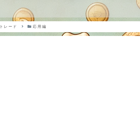
？
トレード
応用編