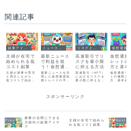
関連記事
副業アイデア
ニュースや市場動向
リスクと課題
仮想通貨
主婦が在宅で
最新ニュース
高速取引でリ
仮想通貨
始められる低
で利益を狙
スクを最小限
レットの
コスト副業
う！仮想通貨
に抑える方法
方と基本
短期トレード
使い方
主婦が家事や育児
最新ニュースを活
高速取引（HFT）
仮想通貨ウ
と両立しながら、
の手法
用した仮想通貨短
におけるリスクを
トの種類と
低コストで始めら
期トレードの手法
最小限に抑えるた
方、基本的
れる在宅副業を紹
を解説。ニュース
めの具体的な方法
方を初心者
介。Webライティ
の選び方やリスク
を徹底解説。市場
解説。ホッ
ング、データ入
管理、テクニカル
リスク、テクノロ
レットとコ
力、フリマ販売な
分析との組み合わ
ジーリスク、アル
ウォレット
スポンサーリンク
ど、自分のペース
せで効率的に利益
ゴリズムリスクへ
やおすすめ
で稼げる方法を解
を狙いましょう。
の対策と成功事例
レット、安
説します。
を紹介します。
うための注
紹介します
家事の合間にできる
主婦が在宅で始めら
主婦向け副業アイデ
れる低コスト副業
ア