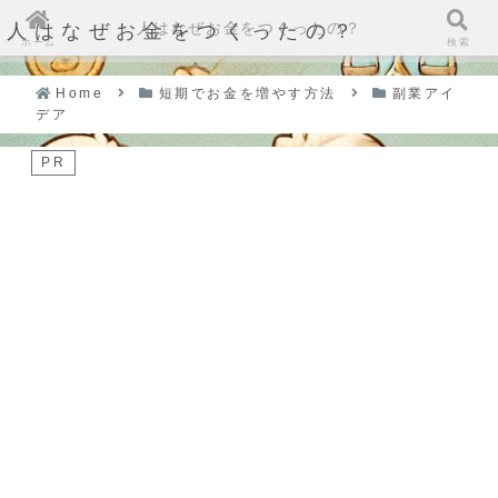
人はなぜお金をつくったの？
人はなぜお金をつくったの？
ホーム
検索
Home
短期でお金を増やす方法
副業アイ
デア
PR