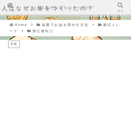
人はなぜお金をつくったの？
人はなぜお金をつくったの？
ホーム
検索
Home
短期でお金を増やす方法
株式トレ
ード
初心者向け
PR