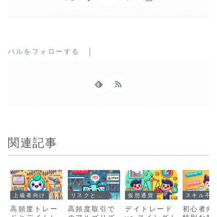
パルをフォローする
関連記事
上級者向け
リスクと課題
仮想通貨
スキル不
高頻度トレー
高頻度取引で
デイトレード
初心者向