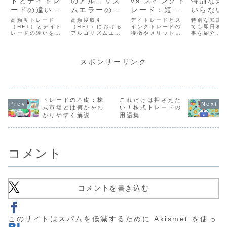
ドとデイトレ
のアルゴリズ
vs スイングト
特別な知
ードの違いを
ムエラーのリ
レード：短期
いらない
理解しよう
スクとその回
仮想通貨トレ
稼げる仕
高頻度トレード
高頻度取引
デイトレードとス
特別な知識
（HFT）とデイト
避方法
（HFT）における
ードの選び方
イングトレードの
ても即日稼
レードの違いを徹
アルゴリズムエラ
特徴やメリット・
事を紹介。
底解説。それぞれ
ーのリスクとその
デメリットを比
ートモニタ
の特徴やメリッ
回避方法を徹底解
較。仮想通貨トレ
リマアプリ
ト、デメリット、
説。プログラムバ
ードで自分に合っ
タ入力など
どちらが自分に合
グ、データの不整
た短期戦略を選ぶ
者でも簡単
スポンサーリンク
っているかを初心
合、通信エラーへ
ためのポイントを
られる仕事
者向けにわかりや
の具体的な対策と
詳しく解説しま
く解説しま
すく解説します。
事例を紹介しま
す。
す。
トレードの基礎：株
これだけは押さえた
式市場とは何かをわ
い！株式トレードの
かりやすく解説
用語集
コメント
コメントを書き込む
このサイトはスパムを低減するために Akismet を使っ