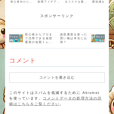
初心者向けに徹
副業アイデアを
るリスクを最小
礎知識をわか
底解説。NFT作
厳選して紹介！
限に抑えるため
やすく解説。
成や販売、転
アンケートモニ
の具体的な方法
スクを抑えつ
売、メタバース
ターやフリマア
を徹底解説。市
成功するため
での活用方法、
プリ、SNS運用
場リスク、テク
基本ルールと
スポンサーリンク
注意点までをわ
代行など、初心
ノロジーリス
テップをご紹
かりやすく解説
者でも取り組み
ク、アルゴリズ
します。これ
します。
やすい方法を解
ムリスクへの対
らデイトレー
説します。
策と成功事例を
を始める方に
紹介します。
見のガイドで
初心者からプロま
仮想通貨を使った
す！
で活用できる仮想
買い物は本当にお
通貨の短期トレー
得？
ド指南
コメント
コメントを書き込む
このサイトはスパムを低減するために Akismet
を使っています。
コメントデータの処理方法の詳
細はこちらをご覧ください
。