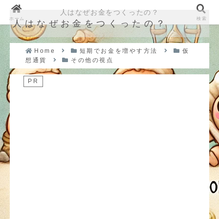
人はなぜお金をつくったの？
ホーム
検索
人はなぜお金をつくったの？
Home
短期でお金を増やす方法
仮
想通貨
その他の視点
PR