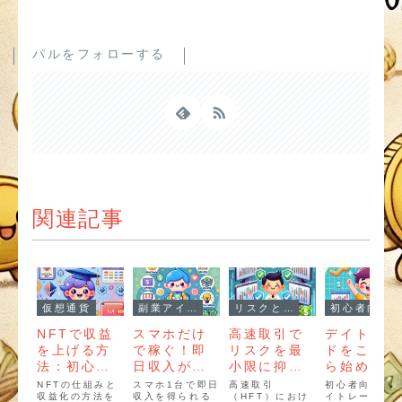
パルをフォローする
関連記事
仮想通貨
副業アイデア
リスクと課題
初心者向け
NFTで収益
スマホだけ
高速取引で
デイトレー
を上げる方
で稼ぐ！即
リスクを最
ドをこれか
法：初心者
日収入が可
小限に抑え
ら始める人
向けガイド
能な副業の
る方法
のための基
NFTの仕組みと
スマホ1台で即日
高速取引
初心者向けに
収益化の方法を
手順
収入を得られる
（HFT）におけ
礎知識
イトレードの