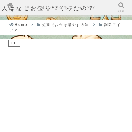
人はなぜお金をつくったの？
人はなぜお金をつくったの？
ホーム
検索
Home
短期でお金を増やす方法
副業アイ
デア
PR