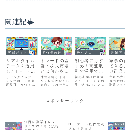
関連記事
実践ガイド
初心者向け
テクノロジー
副業アイデア
リアルタイム
トレードの基
初心者におす
家事の合
データを活用
礎：株式市場
すめ！高速取
できる主
したHFTトレ
とは何かをわ
引で活用でき
け副業ア
ードの始め方
かりやすく解
るAIとアルゴ
ア
リアルタイムデー
株式市場とは何
初心者向けに高速
主婦の方必
タを活用して高頻
説
か？株式投資初心
リズム
取引（HFT）で活
事の合間に
度取引（HFT）を
者向けにわかりや
用できるAIとアル
副業アイデ
始めるためのステ
すく解説。株の仕
ゴリズムの基本を
介します。
ップとツールを徹
組みやメリット、
わかりやすく解
でもできる
底解説。データ収
リスクまで、基礎
説。機械学習、デ
ートモニタ
集、分析、実践的
知識を完全ガイ
ィープラーニン
リマアプリ
スポンサーリンク
なトレード戦略の
ド！
グ、自然言語処理
ライティン
立て方を詳しく紹
を使った取引戦略
ど、短時間
介します。
の基礎から実装方
る方法を詳
法まで紹介しま
説！
す。
注目の副業トレン
NFTアート制作で収
ド！202５年に流行
入を得る方法