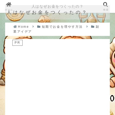
人はなぜお金をつくったの？
ホーム
検索
人はなぜお金をつくったの？
Home
短期でお金を増やす方法
副
業アイデア
PR