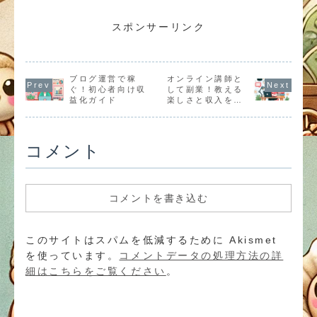
説！アンケート
向けに解説。ホ
のメリットを詳
率の選択、リ
モニターやクラ
ットウォレット
しく解説。デー
ク管理、テク
ウドソーシング
とコールドウォ
タ分析、アルゴ
カル分析の活
スポンサーリンク
など、初心者で
レットの特徴や
リズム実行、リ
法など、安全
も始めやすいア
おすすめのウォ
スク管理のポイ
トレードを行
イデアを紹介し
レット、安全に
ントや主要戦略
ための方法を
ます。
使うための注意
を初心者向けに
介します。
点を紹介しま
紹介します。
ブログ運営で稼
オンライン講師と
す。
ぐ！初心者向け収
して副業！教える
益化ガイド
楽しさと収入を両
立
コメント
コメントを書き込む
このサイトはスパムを低減するために Akismet
を使っています。
コメントデータの処理方法の詳
細はこちらをご覧ください
。