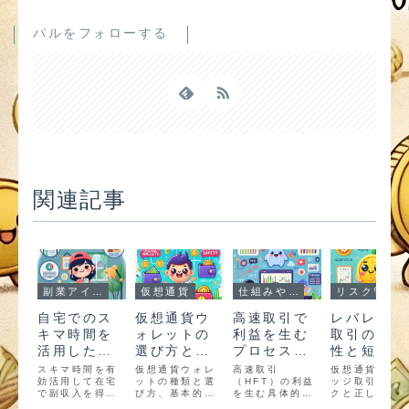
パルをフォローする
関連記事
副業アイデア
仮想通貨
仕組みやメリット
リスク管理や失敗回避
自宅でのス
仮想通貨ウ
高速取引で
レバレッジ
キマ時間を
ォレットの
利益を生む
取引の危険
活用した副
選び方と基
プロセスと
性と短期ト
業アイデア
本的な使い
そのメリッ
レードでの
スキマ時間を有
仮想通貨ウォレ
高速取引
仮想通貨レバ
効活用して在宅
方
ットの種類と選
ト
（HFT）の利益
正しい活用
ッジ取引のリ
で副収入を得る
び方、基本的な
を生む具体的な
クと正しい活
法
方法を徹底解
使い方を初心者
プロセスと、そ
法を解説。低