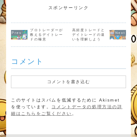
モニターやクラ
すための具体的
グ、マイニング
立しながらで
ウドソーシング
な方法と成功の
など初心者向け
るWebライテ
スポンサーリンク
など、初心者で
ポイントを解説
にわかりやすく
ング、アフィ
も始めやすいア
します。
紹介します。
エイト、フリ
イデアを紹介し
アプリ活用な
ます。
を解説します
プロトレーダーが
高頻度トレードと
教えるデイトレー
デイトレードの違
ドの極意
いを理解しよう
コメント
コメントを書き込む
このサイトはスパムを低減するために Akismet
を使っています。
コメントデータの処理方法の詳
細はこちらをご覧ください
。