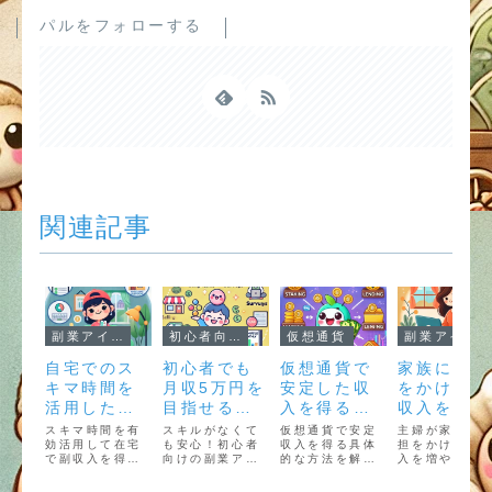
パルをフォローする
関連記事
副業アイデア
初心者向け
仮想通貨
副業アイデア
自宅でのス
初心者でも
仮想通貨で
家族に負担
キマ時間を
月収5万円を
安定した収
をかけずに
活用した副
目指せる副
入を得る方
収入を増や
業アイデア
業の始め方
法
せる主婦向
スキマ時間を有
スキルがなくて
仮想通貨で安定
主婦が家族に
効活用して在宅
も安心！初心者
収入を得る具体
け副業
担をかけずに
で副収入を得る
向けの副業アイ
的な方法を解
入を増やせる
方法を徹底解
デアを紹介し、
説。ステーキン
宅副業を紹介
説！アンケート
月収5万円を目指
グ、レンディン
家事や育児と