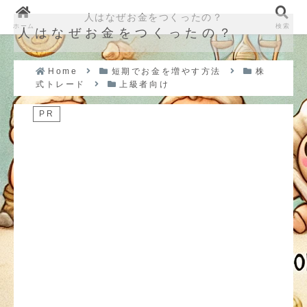
人はなぜお金をつくったの？
ホーム
検索
人はなぜお金をつくったの？
Home
短期でお金を増やす方法
株
式トレード
上級者向け
PR