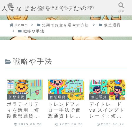
人はなぜお金をつくったの？
人はなぜお金をつくったの？
ホーム
検索
Home
短期でお金を増やす方法
仮想通貨
戦略や手法
戦略や手法
仮想通貨
仮想通貨
仮想通貨
ボラティリテ
トレンドフォ
デイトレード
ィを活用！短
ロー手法で仮
vs スイングト
期仮想通貨ト
想通貨トレー
レード：短期
レードでのリ
ドを成功させ
仮想通貨トレ
2025.06.26
2025.06.25
2025.06.24
スク管理術
るには？
ードの選び方