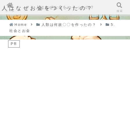
人はなぜお金をつくったの？
人はなぜお金をつくったの？
ホーム
検索
Home
人類は何故〇〇を作ったの？
5.
社会とお金
PR