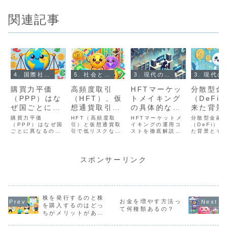
関連記事
4. 国際社会とお金
5. 社会とお金
3. 現代のお金のしくみ
3. 現代
購買力平価
高頻度取引
HFTマーケッ
分散型金
（PPP）はな
（HFT）、仮
トメイキング
（DeFi
ぜ国ごとに違
想通貨取引で
の具体的な運
来た背景
うの？国が意
低リスクで利
用コストは？
そのメカ
購買力平価
HFT（高頻度取
HFTマーケットメ
分散型金融
図的に上げた
（PPP）はなぜ国
益を得る方法
引）と仮想通貨取
イキングの運用コ
ムは？
（DeFi）
ごとに異なるの
引で低リスクな収
ストを徹底解説。
た背景とそ
り下げたりは
は？
か？物価や経済構
益を得る手法を解
システム構築、取
的な仕組み
出来るの？
造、政策の影響を
説。裁定取引、ペ
引所アクセス、人
します。中
詳しく解説。PPP
アトレーディン
件費、規制対応な
を排除し、
の操作方法や実例
グ、マーケットメ
ど主要コストと収
アクセスで
スポンサーリンク
についてもわかり
イキングなどの具
益性を最大化する
融の未来に
やすく紹介しま
体的な方法と注意
戦略を詳しく紹
わかりやす
す。
点をご紹介しま
介。初心者から経
します。
す。
験者まで必見の内
容です。
株を発行するのと株
お金を増やす方法っ
を購入するのはどっ
て何種類あるの？
ちがメリットがある
の？