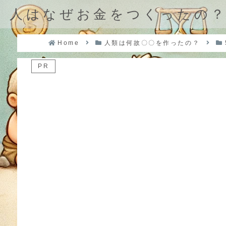
人はなぜお金をつくったの
Home
人類は何故〇〇を作ったの？
PR