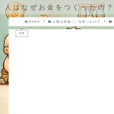
人はなぜお金をつくったの
Home
人類は何故〇〇を作ったの？
PR