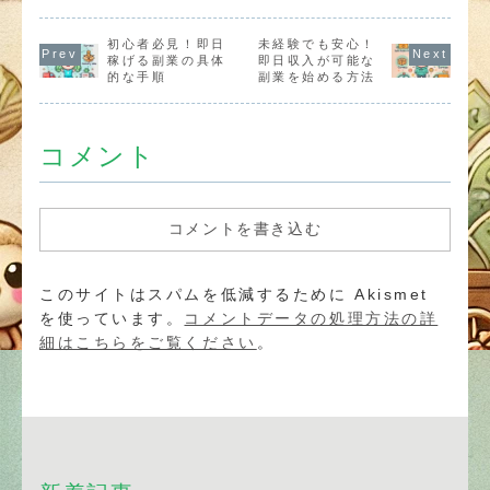
もできるAI副業
技を活かして収
できる方法を
とは？
入を得るチャン
説します。
スをつかみまし
初心者必見！即日
未経験でも安心！
ょう！
稼げる副業の具体
即日収入が可能な
的な手順
副業を始める方法
コメント
コメントを書き込む
このサイトはスパムを低減するために Akismet
を使っています。
コメントデータの処理方法の詳
細はこちらをご覧ください
。