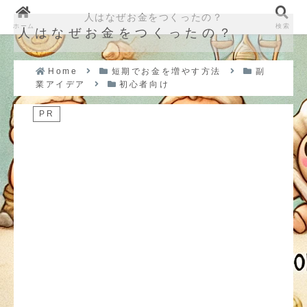
人はなぜお金をつくったの？
ホーム
検索
人はなぜお金をつくったの？
Home
短期でお金を増やす方法
副
業アイデア
初心者向け
PR