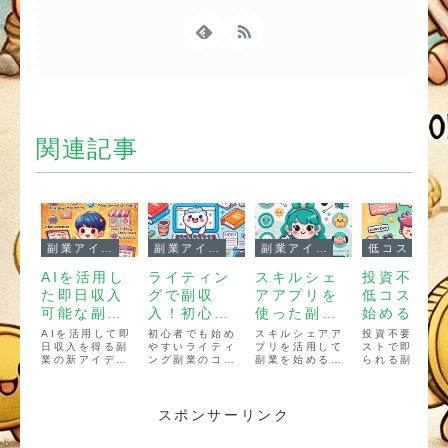
関連記事
副業アイデア
副業アイデア
副業アイデア
低コスト
AIを活用し
ライティン
スキルシェ
投資不要！
た即日収入
グで副収
アアプリを
低コストで
可能な副業
入！初心者
使った副業
始める即日
の新アイデ
向け記事作
の始め方
副業アイデ
AIを活用して即
初心者でも始め
スキルシェアア
投資不要！低
ア
日収入を得る副
成副業のコ
やすいライティ
プリを活用して
ア
ストで即日始
業の新アイデア
ング副業のコツ
副業を始める方
られる副業ア
ツ
を紹介。ライテ
を解説！記事作
法を解説！提供
デアを紹介。
ィング、画像生
成の基本、収益
できるサービス
ンケートモニ
成、動画編集、
アップの方法、
例や始める手
ー、フリマア
SNS運用など、
クラウドソーシ
順、成功のコツ
リ販売、ポイ
スポンサーリンク
最新の稼ぎ方を
ングの活用法を
を分かりやすく
など、初心者
解説！初心者で
紹介します。
紹介します。特
もすぐに収益