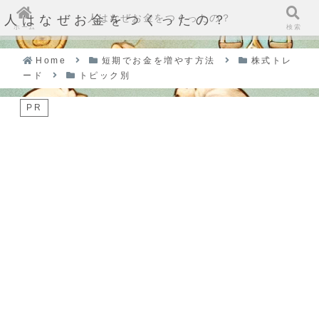
人はなぜお金をつくったの？
人はなぜお金をつくったの？
ホーム
検索
Home
短期でお金を増やす方法
株式トレ
ード
トピック別
PR