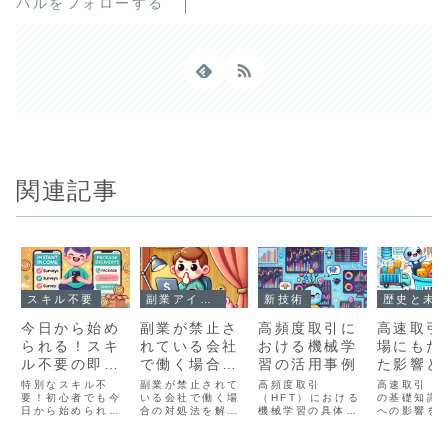
パルをフォローする
関連記事
スキル不要
副業アイデア
新技術
歴史と未
今日から始め
副業が禁止さ
高頻度取引に
高速取引
られる！スキ
れている会社
おける機械学
場にもた
ル不要の即日
で働く場合の
習の活用事例
た影響と
副業まとめ
対処法
基礎知識
特別なスキル不
副業が禁止されて
高頻度取引
高速取引（H
要！初心者でも今
いる会社で働く場
（HFT）における
の基礎知識
日から始められる
合の対処法を解
機械学習の具体的
への影響を
即日収入可能な副
説。就業規則の確
な活用事例を紹
解説。取引
業を紹介。アンケ
認、税金管理、匿
介。市場予測モデ
向上、流動