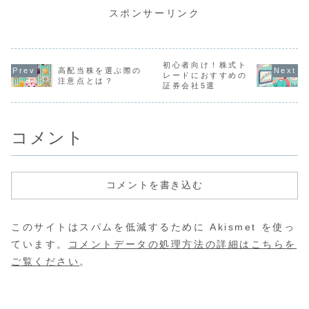
ートモニター、フ
名でできる副業の
ルの構築、アルゴ
加、ボラテ
リマアプリ、デー
選択など、安全に
リズム最適化、リ
ィの変動、
スポンサーリンク
タ入力など、簡単
副業をするための
スク管理への応用
化の背景ま
にできる仕事を解
ポイントを紹介し
とその成功事例に
的に紹介し
説します。
ます。
ついて詳しく解説
します。
初心者向け！株式ト
高配当株を選ぶ際の
レードにおすすめの
注意点とは？
証券会社5選
コメント
コメントを書き込む
このサイトはスパムを低減するために Akismet を使っ
ています。
コメントデータの処理方法の詳細はこちらを
ご覧ください
。