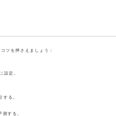
のコツを押さえましょう：
に設定。
引する。
予測する。