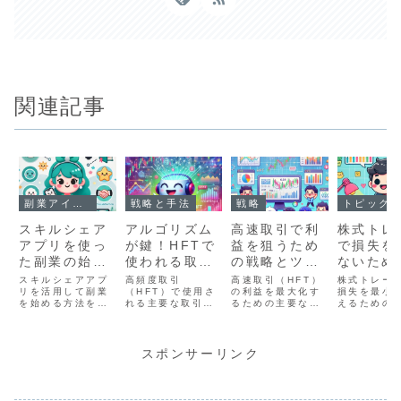
関連記事
副業アイデア
戦略と手法
戦略
トピック
スキルシェア
アルゴリズム
高速取引で利
株式トレ
アプリを使っ
が鍵！HFTで
益を狙うため
で損失を
た副業の始め
使われる取引
の戦略とツー
ないため
方
戦略の具体例
ルの基本
スク管理
スキルシェアアプ
高頻度取引
高速取引（HFT）
株式トレー
リを活用して副業
（HFT）で使用さ
の利益を最大化す
損失を最小
を始める方法を解
れる主要な取引戦
るための主要な戦
えるための
説！提供できるサ
略を解説。モメン
略とツールの基本
管理方法を
ービス例や始める
タムキャプチャ
を解説。アービト
初心者でも
手順、成功のコツ
ー、アービトラー
ラージ、モメンタ
きる具体的
を分かりやすく紹
ジ、スキャルピン
ム取引、リスク管
ニックや失
スポンサーリンク
介します。特技を
グなどの手法を具
理ツールなど初心
ぐコツを学
活かして収入を得
体例とともに紹
者にもわかりやす
ょう。
るチャンスをつか
介。
く紹介します。
みましょう！