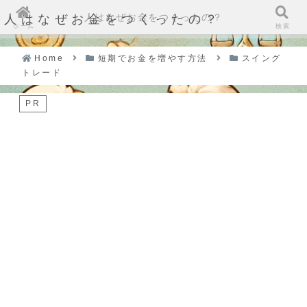
人はなぜお金をつくったの？
人はなぜお金をつくったの？
ホーム
検索
Home
短期でお金を増やす方法
スイング
トレード
PR