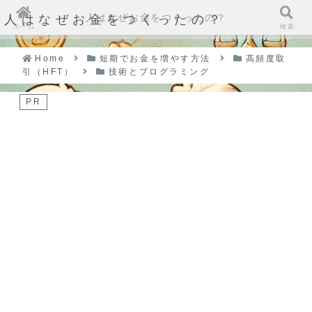
人はなぜお金をつくったの？
人はなぜお金をつくったの？
ホーム
検索
Home
短期でお金を増やす方法
高頻度取
引（HFT）
技術とプログラミング
PR