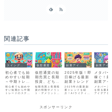
関連記事
スイングトレード
仮想通貨
副業アイデア
副業アイデア
初心者でも始
仮想通貨の短
2025年版！即
メタバー
めやすい短期
期売買と長期
日稼げる最新
稼ぐ！最
～中期トレー
投資、どちら
副業トレンド
副業アイ
ドのステップ
が稼げる？
初心者でも始めや
短期売買と長期投
2025年の最新副
メタバース
ガイド
すい短期から中期
資の特徴やメリッ
業トレンドを紹
を得る最新
トレードのステッ
ト・デメリットを
介！AIライティン
アイデアを
プガイド。基本的
徹底比較。仮想通
グ、NFT販売、短
仮想不動産、
な準備、取引戦
貨投資で稼ぐため
尺動画編集など、
販売、バー
略、必要なツール
の方法を初心者向
即日稼げる仕事を
イベント運
やリスク管理の方
けにわかりやすく
解説。短期間で効
ど、今すぐ
スポンサーリンク
法をわかりやすく
解説します。どち
率よく収益を得る
れる稼ぎ方