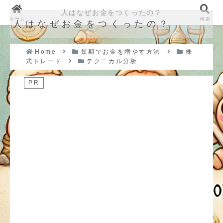
人はなぜお金をつくったの？
ホーム
検索
人はなぜお金をつくったの？
Home
短期でお金を増やす方法
株
式トレード
テクニカル分析
PR