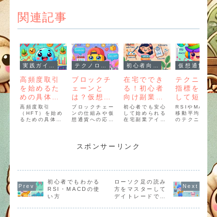
関連記事
実践ガイド
テクノロジーと仕組み
初心者向け
仮想通貨
高頻度取引
ブロックチ
在宅ででき
テクニカル
を始めるた
ェーンと
る！初心者
指標を駆使
めの具体的
は？仮想通
向け副業ア
して短期で
な手順とお
貨を支える
イデア完全
仮想通貨利
高頻度取引
ブロックチェー
初心者でも安心
RSIやMACD
すすめツー
（HFT）を始め
技術の基礎
ンの仕組みや仮
ガイド
して始められる
益を上げる
移動平均線な
るための具体的
想通貨への応
在宅副業アイデ
のテクニカル
ル
方法
なステップとお
用、技術の可能
アを厳選して紹
標を活用した
すすめツールを
性を初心者向け
介！通勤不要で
期仮想通貨ト
徹底解説。アカ
にわかりやすく
スキマ時間を有
ード戦略を解
ウント開設、取
解説。未来を支
効活用し、収入
説。利益を上
スポンサーリンク
引戦略の選定、
える技術の基礎
アップを目指し
るための実践
リアルタイムモ
を学びましょ
ましょう。
なテクニック
ニタリングま
う。
リスク管理を
で、初心者でも
しく紹介しま
理解できる実践
す。
初心者でもわかる
ローソク足の読み
的なガイド。
RSI・MACDの使
方をマスターして
い方
デイトレードで成
功する