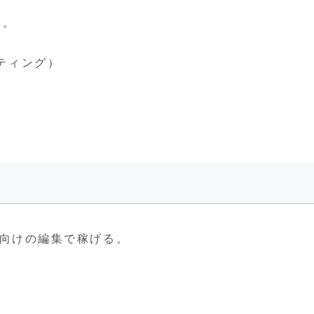
る。
ティング）
ok向けの編集で稼げる。